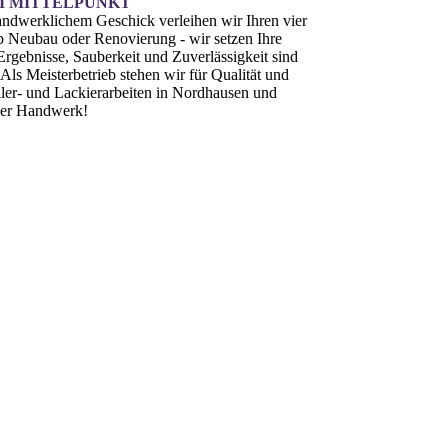
M MITTELPUNKT
andwerklichem Geschick verleihen wir Ihren vier
 Neubau oder Renovierung - wir setzen Ihre
Ergebnisse, Sauberkeit und Zuverlässigkeit sind
Als Meister­betrieb stehen wir für Qualität und
ler- und Lackierarbeiten in Nordhausen und
ser Handwerk!