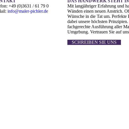
NTAKT
DAS HANDWERK STEHT I
efon: +49 (0)3631 / 61 79 0
Mit langjähriger Erfahrung und h
ail:
info@maler-pichler.de
Wänden einen neuen Anstrich. Ob
Wünsche in die Tat um. Perfekte 
dabei unsere höchsten Prinzipien. 
fachgerechte Ausführung aller Ma
Umgebung. Vertrauen Sie auf un
SCHREIBEN SIE UNS