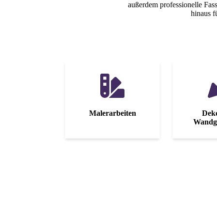
außerdem professionelle Fa
hinaus f
Maler­arbeiten
Deko
Wandge