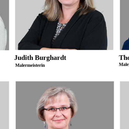
Judith Burghardt
Th
Malermeisterin
Male